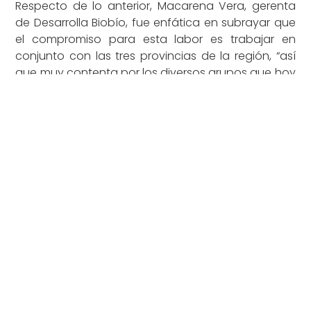
Respecto de lo anterior, Macarena Vera, gerenta
de Desarrolla Biobío, fue enfática en subrayar que
el compromiso para esta labor es trabajar en
conjunto con las tres provincias de la región, “así
que muy contenta por los diversos grupos que hoy
participaron, agrupaciones, los municipios, el
sector privado”.
“La verdad es que es muy importante tener esta
Marca Región para mostrar lo maravillosa y
virtuosa que es la región del Biobío”, afirmó.
El evento fue realizado en el Aula Magna de la
Universidad Santo Tomás de la ciudad angelina, y
asistieron más de 50 personas. Entre ellos
representantes del sector privado, autoridades
locales, medios de comunicación y sociedad civil.